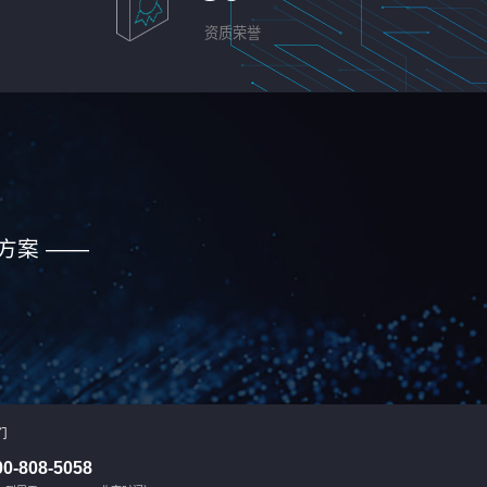
资质荣誉
方案 ——
们
00-808-5058