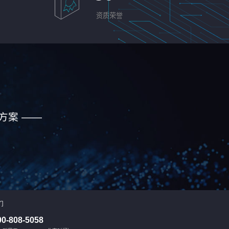
资质荣誉
方案 ——
们
00-808-5058